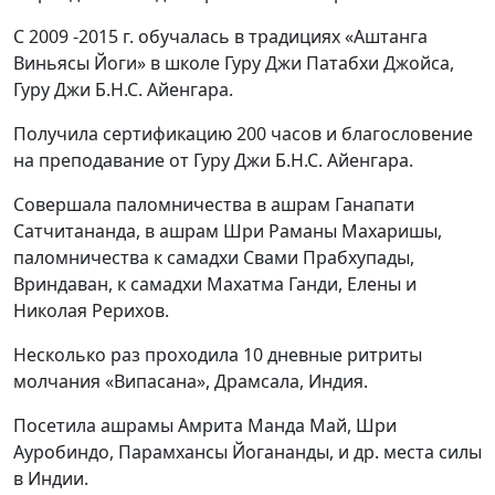
С 2009 -2015 г.
обучалась в традициях «Аштанга
Виньясы Йоги» в школе Гуру Джи Патабхи Джойса,
Гуру Джи Б.Н.С. Айенгара.
Получила сертификацию
200 часов и благословение
на преподавание от Гуру Джи Б.Н.С. Айенгара.
Совершала паломничества
в ашрам Ганапати
Сатчитананда, в ашрам Шри Раманы Махаришы,
паломничества к самадхи Свами Прабхупады,
Вриндаван, к самадхи Махатма Ганди, Елены и
Николая Рерихов.
Несколько раз проходила
10 дневные ритриты
молчания
«Випасана», Драмсала, Индия.
Посетила ашрамы Амрита Манда Май, Шри
Ауробиндо, Парамхансы Йогананды, и др. места силы
в Индии.