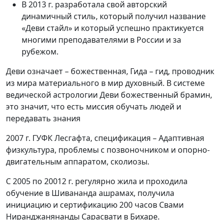
В 2013 г. разработала свой авторский
динамичный стиль, который получил название
«Деви стайл»
и который успешно практикуется
многими преподавателями в России и за
рубежом.
Деви означает – божественная, Гида – гид, проводник
из мира материального в мир духовный.
В системе
ведической астрологии Деви божественный брамин,
это значит, что есть миссия обучать людей и
передавать знания
2007 г.
ГУФК Лесгафта, спецификация – Адаптивная
физкультура, проблемы с позвоночником и опорно-
двигательным аппаратом, сколиозы.
С 2005 по 20012 г.
регулярно жила и проходила
обучение в Шивананда ашрамах, получила
инициацию и сертификацию 200 часов Свами
Ниранджанянанды Сарасвати в Бихаре.